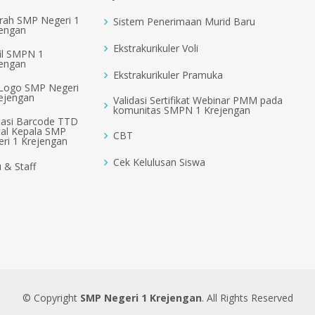
rah SMP Negeri 1
Sistem Penerimaan Murid Baru
jengan
Ekstrakurikuler Voli
il SMPN 1
jengan
Ekstrakurikuler Pramuka
 Logo SMP Negeri
ejengan
Validasi Sertifikat Webinar PMM pada
komunitas SMPN 1 Krejengan
dasi Barcode TTD
tal Kepala SMP
CBT
ri 1 Krejengan
Cek Kelulusan Siswa
 & Staff
© Copyright
SMP Negeri 1 Krejengan
. All Rights Reserved