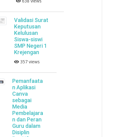
638 views
Validasi Surat
Keputusan
Kelulusan
Siswa-siswi
SMP Negeri 1
Krejengan
357 views
Pemanfaata
n Aplikasi
Canva
sebagai
Media
Pembelajara
n dan Peran
Guru dalam
Disiplin