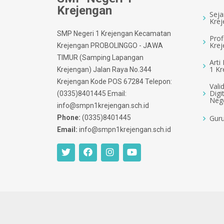
Krejengan
Seja
Kre
SMP Negeri 1 Krejengan Kecamatan
Prof
Kre
Krejengan PROBOLINGGO - JAWA
TIMUR (Samping Lapangan
Arti
1 Kr
Krejengan) Jalan Raya No.344
Krejengan Kode POS 67284 Telepon:
Vali
Digi
(0335)8401445 Email:
Nege
info@smpn1krejengan.sch.id
Phone:
(0335)8401445
Guru
Email:
info@smpn1krejengan.sch.id