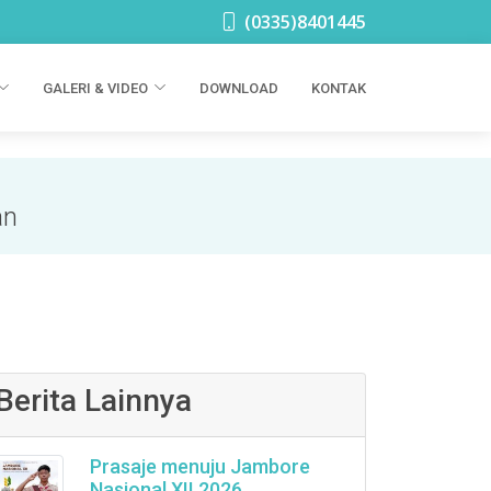
(0335)8401445
GALERI & VIDEO
DOWNLOAD
KONTAK
an
Berita Lainnya
Prasaje menuju Jambore
Nasional XII 2026