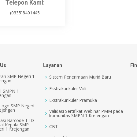
Telepon Kami:
(0335)8401445
 Us
Layanan
Fi
rah SMP Negeri 1
Sistem Penerimaan Murid Baru
jengan
Ekstrakurikuler Voli
il SMPN 1
jengan
Ekstrakurikuler Pramuka
 Logo SMP Negeri
ejengan
Validasi Sertifikat Webinar PMM pada
komunitas SMPN 1 Krejengan
dasi Barcode TTD
tal Kepala SMP
CBT
ri 1 Krejengan