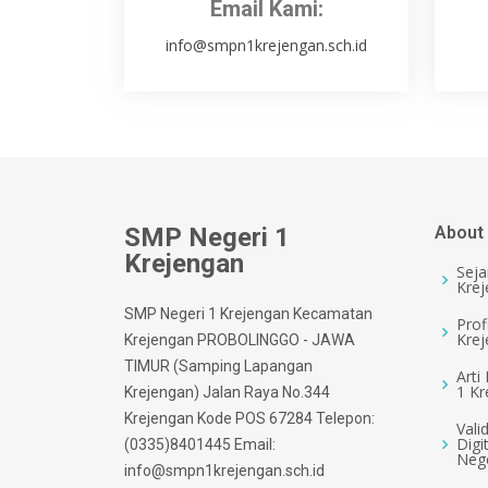
Email Kami:
info@smpn1krejengan.sch.id
SMP Negeri 1
About
Krejengan
Seja
Kre
SMP Negeri 1 Krejengan Kecamatan
Prof
Kre
Krejengan PROBOLINGGO - JAWA
TIMUR (Samping Lapangan
Arti
1 Kr
Krejengan) Jalan Raya No.344
Krejengan Kode POS 67284 Telepon:
Vali
Digi
(0335)8401445 Email:
Nege
info@smpn1krejengan.sch.id