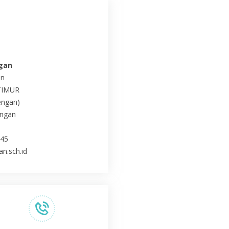
ngan
an
TIMUR
engan)
engan
445
n.sch.id