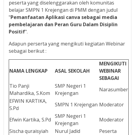
peserta yang diselenggarakan oleh komunitas
belajar SMPN 1 Krejengan di PMM dengan judul
"
Pemanfaatan Aplikasi canva sebagai media
pembelajaran dan Peran Guru Dalam Disiplin
Positif
".
Adapun perserta yang mengikuti kegiatan Webinar
sebagai berikut :
MENGIKUTI
NAMA LENGKAP
ASAL SEKOLAH
WEBINAR
SEBAGAI
Tio Panji
SMP Negeri 1
Narasumber
Mahardika, S.Kom
Krejengan
EFWIN KARTIKA,
SMPN 1 Krejengan
Moderator
S.Pd
SMP Negeri 1
Efwin Kartika, S.Pd
Moderator
Krejengan
Sischa quraisyiah
Nurul Jadid
Peserta