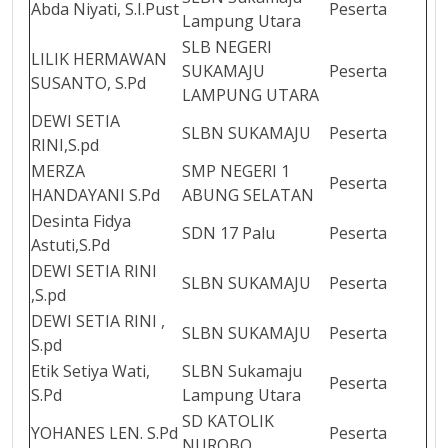
Abda Niyati, S.I.Pust
Peserta
Lampung Utara
SLB NEGERI
LILIK HERMAWAN
SUKAMAJU
Peserta
SUSANTO, S.Pd
LAMPUNG UTARA
DEWI SETIA
SLBN SUKAMAJU
Peserta
RINI,S.pd
MERZA
SMP NEGERI 1
Peserta
HANDAYANI S.Pd
ABUNG SELATAN
Desinta Fidya
SDN 17 Palu
Peserta
Astuti,S.Pd
DEWI SETIA RINI
SLBN SUKAMAJU
Peserta
,S.pd
DEWI SETIA RINI ,
SLBN SUKAMAJU
Peserta
S.pd
Etik Setiya Wati,
SLBN Sukamaju
Peserta
S.Pd
Lampung Utara
SD KATOLIK
YOHANES LEN. S.Pd
Peserta
NUROBO