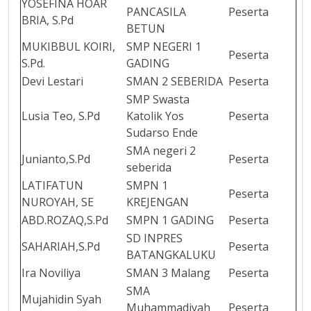
YOSEFINA HOAR
PANCASILA
Peserta
BRIA, S.Pd
BETUN
MUKIBBUL KOIRI,
SMP NEGERI 1
Peserta
S.Pd.
GADING
Devi Lestari
SMAN 2 SEBERIDA
Peserta
SMP Swasta
Lusia Teo, S.Pd
Katolik Yos
Peserta
Sudarso Ende
SMA negeri 2
Junianto,S.Pd
Peserta
seberida
LATIFATUN
SMPN 1
Peserta
NUROYAH, SE
KREJENGAN
ABD.ROZAQ,S.Pd
SMPN 1 GADING
Peserta
SD INPRES
SAHARIAH,S.Pd
Peserta
BATANGKALUKU
Ira Noviliya
SMAN 3 Malang
Peserta
SMA
Mujahidin Syah
Muhammadiyah
Peserta