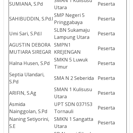
SMAN 1 Kulisusu
SUMIANA, S.Pd
Peserta
Utara
SMP Negeri 5
SAHIBUDDIN, S.Pd.I
Peserta
Pringgabaya
SLBN Sukamaju
Umi Sari, S.Pd.I
Peserta
Lampung Utara
AGUSTIN DEBORA
SMPN1
Peserta
MUTIARA SIREGAR
KREJENGAN
SMKN 5 Luwuk
Halna Husen, S.Pd
Peserta
Timur
Septia Ulandari,
SMA N 2 Seberida
Peserta
S.Pd
SMAN 1 Kulisusu
ARIFIN, S.Ag
Peserta
Utara
Asmida
UPT SDN 037153
Peserta
Nainggolan, S.Pd
Tornauli
Naning Setiyorini,
SMKN 1 Sangatta
Peserta
S.E
Utara