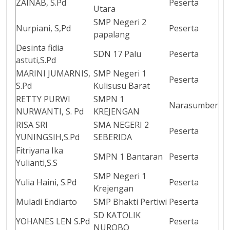
ZAINAB, S.Pd
Peserta
Utara
SMP Negeri 2
Nurpiani, S,Pd
Peserta
papalang
Desinta fidia
SDN 17 Palu
Peserta
astuti,S.Pd
MARINI JUMARNIS,
SMP Negeri 1
Peserta
S.Pd
Kulisusu Barat
RETTY PURWI
SMPN 1
Narasumber
NURWANTI, S. Pd
KREJENGAN
RISA SRI
SMA NEGERI 2
Peserta
YUNINGSIH,S.Pd
SEBERIDA
Fitriyana Ika
SMPN 1 Bantaran
Peserta
Yulianti,S.S
SMP Negeri 1
Yulia Haini, S.Pd
Peserta
Krejengan
Muladi Endiarto
SMP Bhakti Pertiwi
Peserta
SD KATOLIK
YOHANES LEN S.Pd
Peserta
NUROBO