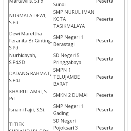
Martawilis, S.Pd
Peserta
Sundi
SMP NURUL IMAN
NURMALA DEWI,
KOTA
Peserta
S.Pd
TASIKMALAYA
Dewi Marettha
SMP Negeri 1
Feranita Br Ginting,
Peserta
Berastagi
S.Pd
Nurhidayah,
SD Negeri 5
Peserta
S.Pd.SD
Pringgabaya
SMPN 1
DADANG RAHMAT,
TELUJAMBE
Peserta
S.Pd.I
BARAT
KHAIRUL AMRI, S.
SMKN 2 DUMAI
Peserta
Pd
SMP Negeri 1
Isnaini Fajri, S.Si.
Peserta
Gading
SD Negeri
TITIEK
Pojoksari 3
Peserta