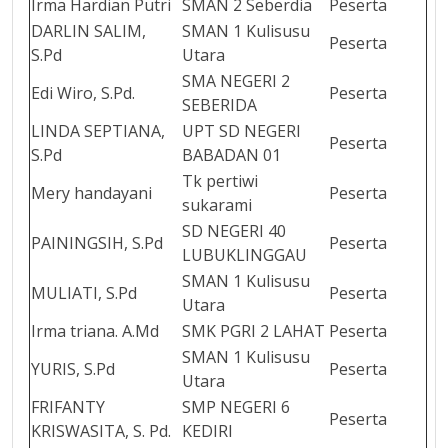
Irma Hardian Putri
SMAN 2 Seberdia
Peserta
DARLIN SALIM,
SMAN 1 Kulisusu
Peserta
S.Pd
Utara
SMA NEGERI 2
Edi Wiro, S.Pd.
Peserta
SEBERIDA
LINDA SEPTIANA,
UPT SD NEGERI
Peserta
S.Pd
BABADAN 01
Tk pertiwi
Mery handayani
Peserta
sukarami
SD NEGERI 40
PAININGSIH, S.Pd
Peserta
LUBUKLINGGAU
SMAN 1 Kulisusu
MULIATI, S.Pd
Peserta
Utara
Irma triana. A.Md
SMK PGRI 2 LAHAT
Peserta
SMAN 1 Kulisusu
YURIS, S.Pd
Peserta
Utara
FRIFANTY
SMP NEGERI 6
Peserta
KRISWASITA, S. Pd.
KEDIRI