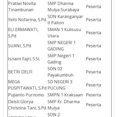
Pratiwi Novita
SMP Dharma
Peserta
Tinambunan
Mulya Surabaya
SDN Karanganyar
Yetti Nofarina, S.Pd.
Peserta
II Paiton
ELI ERMAWATI,
SMAN 1 Kulisusu
Peserta
S.Pd
Utara
SMP NEGERI 1
SUANI, S.Pd
Peserta
GADING
SMP Negeri 1
Isnaini Fajri, S.Si.
Peserta
Gading
SDN 02
BETRI DELFI
Peserta
Payakumbuh
MEGA
SD NEGERI 3
Peserta
PUSPITAWATI, S.Pd
PUCUNG
Pujianto Purnomo
SMPN 1 Kraksaan
Peserta
Deisti Glorya
SMP Kr. Dharma
Peserta
Christina Tani, S.Pd.
Mulya
SDN 2