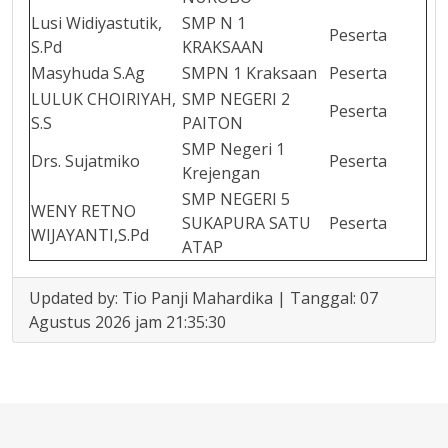
Lusi Widiyastutik,
SMP N 1
Peserta
S.Pd
KRAKSAAN
Masyhuda S.Ag
SMPN 1 Kraksaan
Peserta
LULUK CHOIRIYAH,
SMP NEGERI 2
Peserta
S.S
PAITON
SMP Negeri 1
Drs. Sujatmiko
Peserta
Krejengan
SMP NEGERI 5
WENY RETNO
SUKAPURA SATU
Peserta
WIJAYANTI,S.Pd
ATAP
Updated by: Tio Panji Mahardika | Tanggal: 07
Agustus 2026 jam 21:35:30