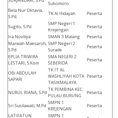
SURJANDARI, S.Pd.
Sukomoro
Bela Nur Oktavia,
TK Al Hidayah
Peserta
S.Pd.
SMP Negeri 1
Sugito, S.Pd
Peserta
Krejengan
Ira Noviliya
SMAN 3 Malang
Peserta
Marwah Maesaroh,
SMP Negeri 2
Peserta
S.Pd
Surade
EPLIA TRIWIRA
SMA NEGERI 2
Peserta
LESTARI, S.Kom
SEBERIDA
TK IT AL
OBi ABDULAH
WASHLIYAH KOTA
Peserta
SAPARI
TASIKMALAYA
TK PEMBINA KEC.
NURUL RIANA, S.Pd
Peserta
PULAU BURUNG
SMPN 1
Sri Susilawati, M.Pd
Peserta
KREJENGAN
LATIFATUN
SMPN 1