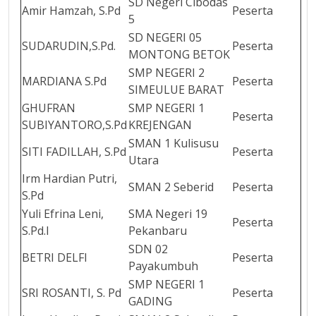
SD Negeri Cibodas
Amir Hamzah, S.Pd
Peserta
5
SD NEGERI 05
SUDARUDIN,S.Pd.
Peserta
MONTONG BETOK
SMP NEGERI 2
MARDIANA S.Pd
Peserta
SIMEULUE BARAT
GHUFRAN
SMP NEGERI 1
Peserta
SUBIYANTORO,S.Pd
KREJENGAN
SMAN 1 Kulisusu
SITI FADILLAH, S.Pd
Peserta
Utara
Irm Hardian Putri,
SMAN 2 Seberid
Peserta
S.Pd
Yuli Efrina Leni,
SMA Negeri 19
Peserta
S.Pd.I
Pekanbaru
SDN 02
BETRI DELFI
Peserta
Payakumbuh
SMP NEGERI 1
SRI ROSANTI, S. Pd
Peserta
GADING