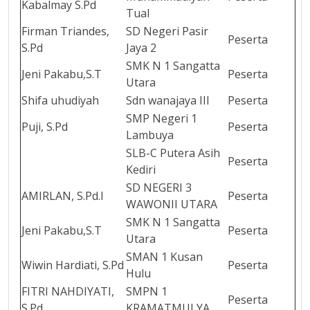
Kabalmay S.Pd
Tual
Firman Triandes,
SD Negeri Pasir
Peserta
S.Pd
Jaya 2
SMK N 1 Sangatta
Jeni Pakabu,S.T
Peserta
Utara
Shifa uhudiyah
Sdn wanajaya III
Peserta
SMP Negeri 1
Puji, S.Pd
Peserta
Lambuya
SLB-C Putera Asih
Peserta
Kediri
SD NEGERI 3
AMIRLAN, S.Pd.I
Peserta
WAWONII UTARA
SMK N 1 Sangatta
Jeni Pakabu,S.T
Peserta
Utara
SMAN 1 Kusan
Wiwin Hardiati, S.Pd
Peserta
Hulu
FITRI NAHDIYATI,
SMPN 1
Peserta
S.Pd
KRAMATMULYA