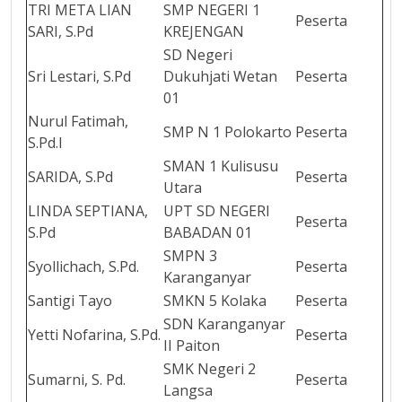
TRI META LIAN
SMP NEGERI 1
Peserta
SARI, S.Pd
KREJENGAN
SD Negeri
Sri Lestari, S.Pd
Dukuhjati Wetan
Peserta
01
Nurul Fatimah,
SMP N 1 Polokarto
Peserta
S.Pd.I
SMAN 1 Kulisusu
SARIDA, S.Pd
Peserta
Utara
LINDA SEPTIANA,
UPT SD NEGERI
Peserta
S.Pd
BABADAN 01
SMPN 3
Syollichach, S.Pd.
Peserta
Karanganyar
Santigi Tayo
SMKN 5 Kolaka
Peserta
SDN Karanganyar
Yetti Nofarina, S.Pd.
Peserta
II Paiton
SMK Negeri 2
Sumarni, S. Pd.
Peserta
Langsa