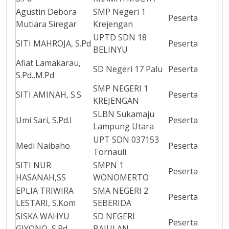
Agustin Debora
SMP Negeri 1
Peserta
Mutiara Siregar
Krejengan
UPTD SDN 18
SITI MAHROJA, S.Pd
Peserta
BELINYU
Afiat Lamakarau,
SD Negeri 17 Palu
Peserta
S.Pd.,M.Pd
SMP NEGERI 1
SITI AMINAH, S.S
Peserta
KREJENGAN
SLBN Sukamaju
Umi Sari, S.Pd.I
Peserta
Lampung Utara
UPT SDN 037153
Medi Naibaho
Peserta
Tornauli
SITI NUR
SMPN 1
Peserta
HASANAH,SS
WONOMERTO
EPLIA TRIWIRA
SMA NEGERI 2
Peserta
LESTARI, S.Kom
SEBERIDA
SISKA WAHYU
SD NEGERI
Peserta
GIYONO, S.Pd.
BAJULAN