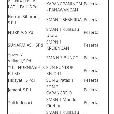
ADINDA LEILA
KARANGPANINGAL
Peserta
LATHIFAH, S.Pd.
- PANAWANGAN
Hefron Sibarani,
SMAN 2 SEBERIDA
Peserta
S.Pd
SMAN 1 Kulisusu
NURKIA, S.Pd
Peserta
Utara
SMPN 1
SUNARMIASH,SPd
Peserta
KREJENGAN
Yuventa
SMA N 3 BUNGO
Peserta
Velianti,S.Pd
YULI NURNIASIH, S.
SDN PONDOK
Peserta
Pd. SD
KELOR II
Hidayati, S.Pd.I
SDN 2 Patas 1
Peserta
SDN 2
Jemani, S.Pd
Peserta
CARANGREJO
SMKN 1 Mundu
Yuli Indrisari
Peserta
Cirebon
SMAN 1 Kulisusu