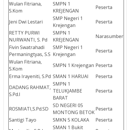
Wulan Fitriana,
SMPN 1
Peserta
S.Kom
KREJENGAN
SMP Negeri 1
Jeni Dwi Lestari
Peserta
Krejengan
RETTY PURWI
SMPN 1
Narasumber
NURWANTI, S. Pd
KREJENGAN
Fivin Swatrahadi
SMP Negeri 1
Peserta
Permaningtyas, S.S
Krejengan
Wulan Fitriana,
SMPN 1 Krejengan
Peserta
S.Kom
Erma Irayeniti, S.Pd
SMAN 1 HARUAI
Peserta
SMPN 1
DADANG RAHMAT,
TELUKJAMBE
Peserta
S.Pd.I
BARAT
SD NEGERI 05
ROSMIATI,S.Pd.SD
Peserta
MONTONG BETOK
Santigi Tayo
SMKN 5 KOLAKA
Peserta
SMAN 1 Bukit