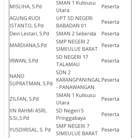
SMAN 1 Kulisusu
MISLIHA, S.Pd
Peserta
Utara
AGUNG RUDI
UPT SD NEGERI
Peserta
ISTANTO, S.Pd
BABADAN 01
Devi Lestari, S.Pd
SMAN 2 Seberida
Peserta
SMP NEGERI 2
MARDIANA,S.Pd
Peserta
SIMEULUE BARAT
SD NEGERI 17
IRWAN, S.Pd
Peserta
TALAMAU
SDN 2
NANO
KARANGPANINGAL
Peserta
SUPRATMAN, S.Pd.
- PANAWANGAN
SMAN 1 Kulisusu
ZILFAN, S.Pd
Peserta
Utara
IIN RAHMI ASRI,
SD Negeri 5
Peserta
S.Si.,S.Pd
Pringgabaya
SMP NEGERI 7
YUSDIRISAL, S. Pd
Peserta
SIMEULUE BARAT