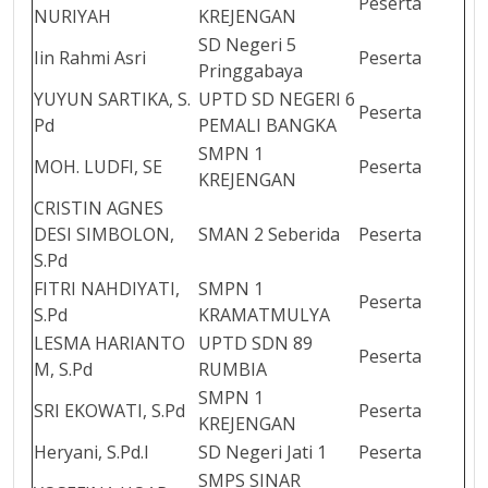
Peserta
NURIYAH
KREJENGAN
SD Negeri 5
Iin Rahmi Asri
Peserta
Pringgabaya
YUYUN SARTIKA, S.
UPTD SD NEGERI 6
Peserta
Pd
PEMALI BANGKA
SMPN 1
MOH. LUDFI, SE
Peserta
KREJENGAN
CRISTIN AGNES
DESI SIMBOLON,
SMAN 2 Seberida
Peserta
S.Pd
FITRI NAHDIYATI,
SMPN 1
Peserta
S.Pd
KRAMATMULYA
LESMA HARIANTO
UPTD SDN 89
Peserta
M, S.Pd
RUMBIA
SMPN 1
SRI EKOWATI, S.Pd
Peserta
KREJENGAN
Heryani, S.Pd.I
SD Negeri Jati 1
Peserta
SMPS SINAR