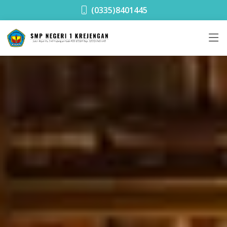
SMPN 1 Krejengan
(0335)8401445